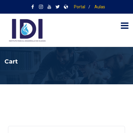
Portal
/
Aulas
Cart