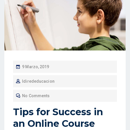
P
9 Marzo, 2019
O
Idirededucacion
S
T
No Comments
E
D
Tips for Success in
O
an Online Course
N