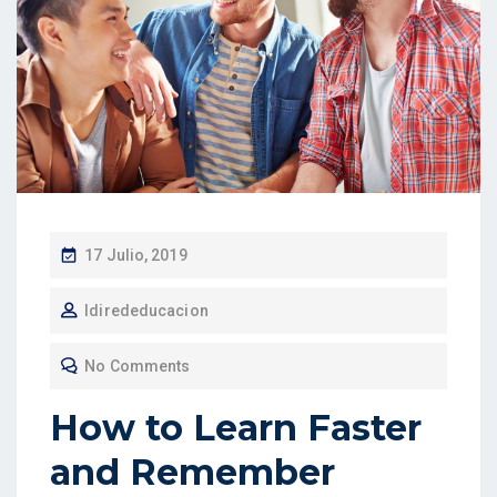
P
17 Julio, 2019
O
Idirededucacion
S
T
No Comments
E
D
How to Learn Faster
O
and Remember
N