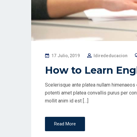
P
17 Julio, 2019
Idirededucacion
O
How to Learn Engl
S
T
Scelerisque ante platea nullam himenaeos 
E
potenti amet platea convallis purus per conv
D
mollit anim id est […]
O
N
Read More