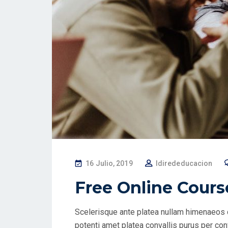
P
16 Julio, 2019
Idirededucacion
O
Free Online Cours
S
T
Scelerisque ante platea nullam himenaeos 
E
potenti amet platea convallis purus per conv