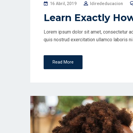
P
16 Abril, 2019
Idirededucacion
O
Learn Exactly Ho
S
T
Lorem ipsum dolor sit amet, consectetur ad
E
quis nostrud exercitation ullamco laboris ni
D
O
N
Read More