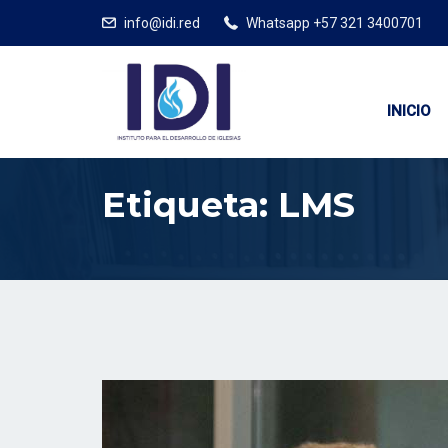
info@idi.red
Whatsapp +57 321 3400701
INICIO
Etiqueta:
LMS