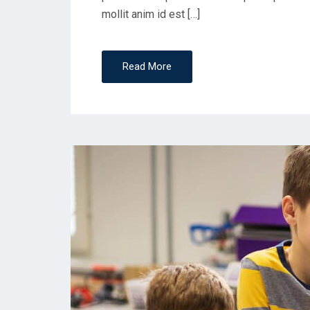
D
mollit anim id est […]
O
N
Read More