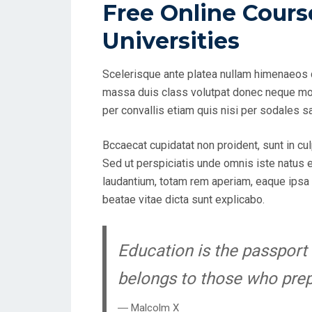
Free Online Cours
S
Universities
T
E
D
Scelerisque ante platea nullam himenaeos q
O
massa duis class volutpat donec neque mol
N
per convallis etiam quis nisi per sodales s
Bccaecat cupidatat non proident, sunt in cul
Sed ut perspiciatis unde omnis iste natus
laudantium, totam rem aperiam, eaque ipsa q
beatae vitae dicta sunt explicabo.
Education is the passport 
belongs to those who prepa
― Malcolm X