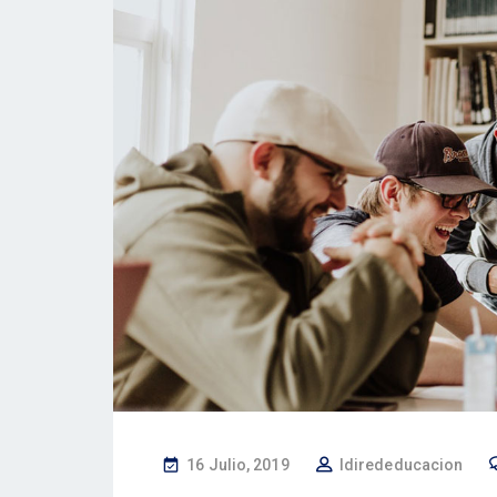
P
16 Julio, 2019
Idirededucacion
O