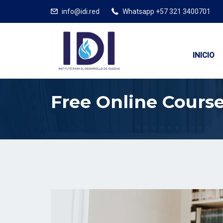
info@idi.red
Whatsapp +57 321 3400701
INICIO
Free Online Course