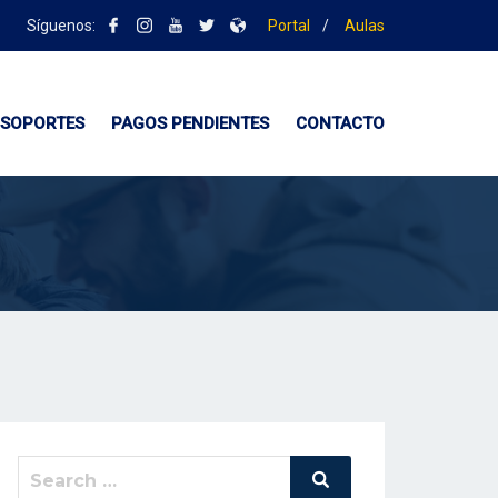
Síguenos:
Portal
/
Aulas
SOPORTES
PAGOS PENDIENTES
CONTACTO
Search
Search
for: